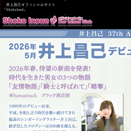
井上昌己オフィシャルサイト
『Shokoland』