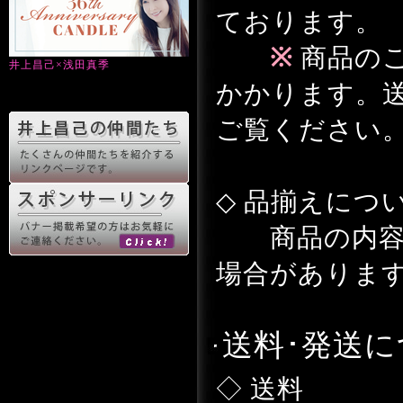
ております。
※
商品の
井上昌己×浅田真季
かかります。
ご覧ください
◇ 品揃えにつ
商品の内容
場合がありま
送料･発送
◇ 送料